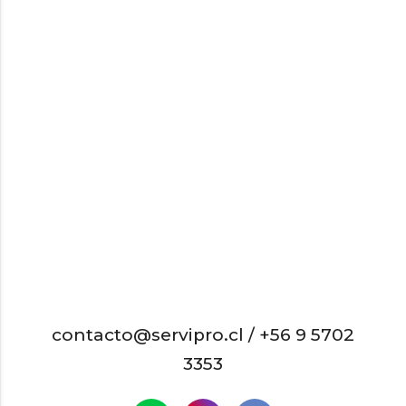
contacto@servipro.cl /
+56 9 5702
3353