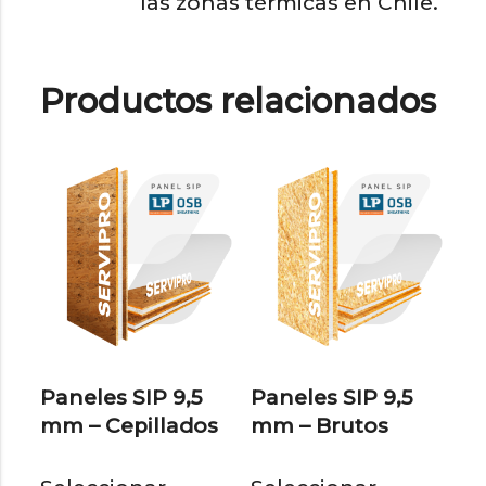
las zonas térmicas en Chile.
Productos relacionados
Paneles SIP 9,5
Paneles SIP 9,5
mm – Cepillados
mm – Brutos
Este
Est