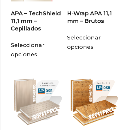
APA – TechShield
H-Wrap APA 11,1
11,1 mm –
mm – Brutos
Cepillados
Est
Seleccionar
Este
pro
Seleccionar
opciones
producto
tie
opciones
tiene
múl
múltiples
var
variantes.
Las
Las
opc
opciones
se
se
pu
pueden
eleg
elegir
en