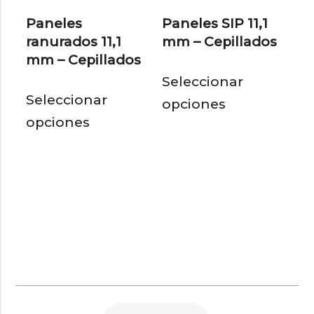
en
la
Paneles
Paneles SIP 11,1
la
pág
ranurados 11,1
mm – Cepillados
página
de
mm – Cepillados
Est
de
pro
Seleccionar
Este
pro
producto
Seleccionar
opciones
producto
tie
opciones
tiene
múl
múltiples
var
variantes.
Las
Las
opc
opciones
se
se
pu
pueden
eleg
elegir
en
en