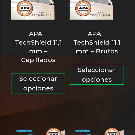
elegir
en
en
la
la
pá
página
de
APA –
APA –
de
pro
TechShield 11,1
TechShield 11,1
producto
mm –
mm – Brutos
Cepillados
Est
Seleccionar
Este
pro
Seleccionar
opciones
producto
tie
opciones
tiene
múl
múltiples
var
variantes.
Las
Las
opc
opciones
se