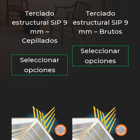
Terciado
Terciado
estructural SIP 9
estructural SIP 9
mm –
mm – Brutos
Cepillados
Est
Seleccionar
Este
pro
Seleccionar
opciones
producto
tie
opciones
tiene
múl
múltiples
var
variantes.
Las
Las
opc
opciones
se
se
pu
pueden
ele