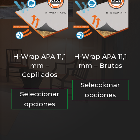
se
pu
pueden
ele
elegir
en
en
la
la
pá
página
de
H-Wrap APA 11,1
H-Wrap APA 11,1
de
pro
mm –
mm – Brutos
producto
Cepillados
Est
Seleccionar
Este
pro
Seleccionar
opciones
producto
tie
opciones
tiene
múl
múltiples
var
variantes.
Las
Las
opc