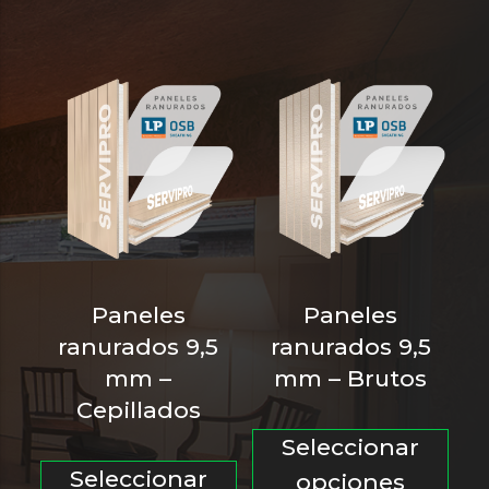
variantes.
Las
Las
opc
opciones
se
se
pu
pueden
ele
elegir
en
en
la
la
pá
página
de
Paneles
Paneles
de
pro
ranurados 9,5
ranurados 9,5
producto
mm –
mm – Brutos
Cepillados
Est
Seleccionar
Este
pro
Seleccionar
opciones
producto