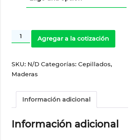
Madera
Agregar a la cotización
2
x
SKU:
N/D
Categorías:
Cepillados
,
3
Maderas
-
Palos
Cepillados
Información adicional
cantidad
Información adicional