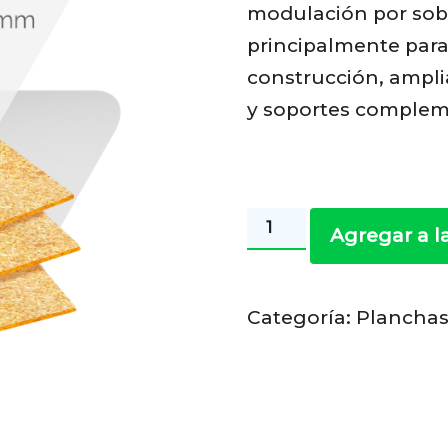
modulación por sobr
principalmente para 
construcción, ampli
y soportes compleme
OSB
Agregar a l
HOME
-
Categoría:
Planchas
OSB
STA
APA
9.5
MM