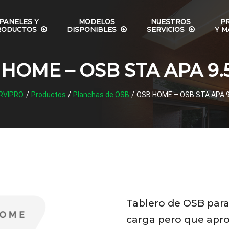
PANELES Y
MODELOS
NUESTROS
P
RODUCTOS
DISPONIBLES
SERVICIOS
Y M
HOME – OSB STA APA 9
RVIPRO
/
Productos
/
Planchas de OSB
/
OSB HOME – OSB STA APA 
Tablero de OSB para
carga pero que apro