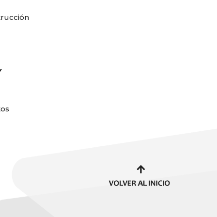
trucción
e
Y
tos