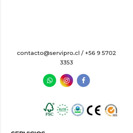
contacto@servipro.cl /
+56 9 5702
3353