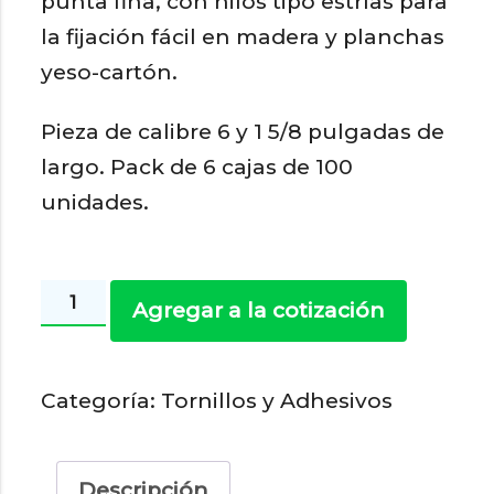
punta fina, con hilos tipo estrías para
la fijación fácil en madera y planchas
yeso-cartón.
Pieza de calibre 6 y 1 5/8 pulgadas de
largo. Pack de 6 cajas de 100
unidades.
Tornillo
Agregar a la cotización
6
X
Categoría:
Tornillos y Adhesivos
1
5/8"
cantidad
Descripción