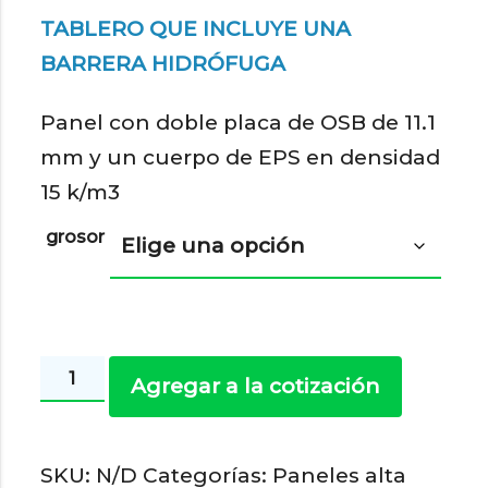
TABLERO QUE INCLUYE UNA
BARRERA HIDRÓFUGA
Panel con doble placa de OSB de 11.1
mm y un cuerpo de EPS en densidad
15 k/m3
grosor
H-
Agregar a la cotización
Wrap
APA
SKU:
N/D
Categorías:
Paneles alta
11,1