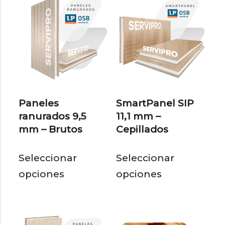
Paneles
SmartPanel SIP
ranurados 9,5
11,1 mm –
mm – Brutos
Cepillados
Este
Est
Seleccionar
Seleccionar
producto
pro
opciones
opciones
tiene
tie
múltiples
múl
variantes.
var