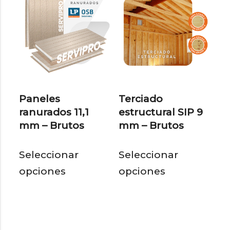
Las
Las
opciones
opc
se
se
pueden
pu
elegir
eleg
en
en
Paneles
Terciado
la
la
ranurados 11,1
estructural SIP 9
página
pág
mm – Brutos
mm – Brutos
de
de
Este
Est
producto
pro
Seleccionar
Seleccionar
producto
pro
opciones
opciones
tiene
tie
múltiples
múl
variantes.
var
Las
Las