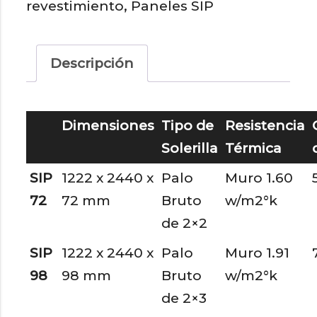
revestimiento
,
Paneles SIP
-
Brutos
cantidad
Descripción
Dimensiones
Tipo de
Resistencia
Solerilla
Térmica
SIP
1222 x 2440 x
Palo
Muro 1.60
72
72 mm
Bruto
w/m2°k
de 2×2
SIP
1222 x 2440 x
Palo
Muro 1.91
98
98 mm
Bruto
w/m2°k
de 2×3