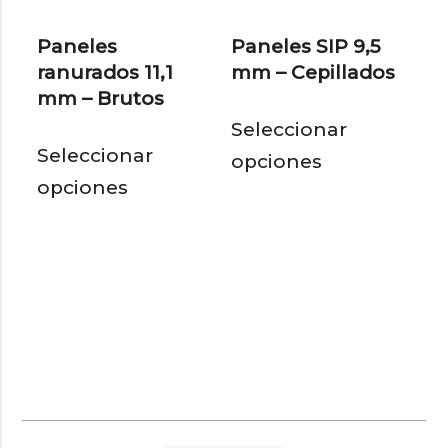
en
en
Paneles
Paneles SIP 9,5
la
la
ranurados 11,1
mm – Cepillados
página
pág
mm – Brutos
Est
de
de
Seleccionar
Este
pro
producto
pro
Seleccionar
opciones
producto
tie
opciones
tiene
múl
múltiples
var
variantes.
Las
Las
opc
opciones
se
se
pu
pueden
eleg
elegir
en