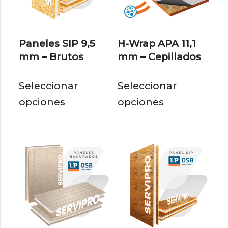
Paneles SIP 9,5
H-Wrap APA 11,1
mm – Brutos
mm – Cepillados
Este
Est
Seleccionar
Seleccionar
producto
pro
opciones
opciones
tiene
tie
múltiples
múl
variantes.
var
Las
Las
opciones
opc
se
se
pueden
pu
elegir
eleg