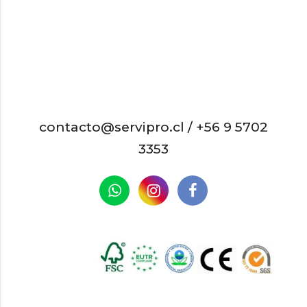
contacto@servipro.cl /
+56 9 5702
3353