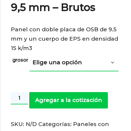
9,5 mm – Brutos
Panel con doble placa de OSB de 9.5
mm y un cuerpo de EPS en densidad
15 k/m3
grosor
Paneles
Agregar a la cotización
ranurados
9,5
SKU:
N/D
Categorías:
Paneles con
mm