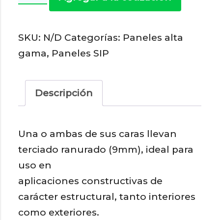
estructural
SIP
SKU:
N/D
Categorías:
Paneles alta
9
gama
,
Paneles SIP
mm
-
Cepillados
Descripción
cantidad
Una o ambas de sus caras llevan
terciado ranurado (9mm), ideal para
uso en
aplicaciones constructivas de
carácter estructural, tanto interiores
como exteriores.