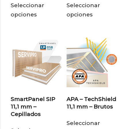
Seleccionar
Seleccionar
producto
pro
opciones
opciones
tiene
tie
múltiples
múl
variantes.
var
Las
Las
opciones
opc
se
se
pueden
pu
elegir
eleg
en
en
SmartPanel SIP
APA – TechShield
la
la
11,1 mm –
11,1 mm – Brutos
página
pág
Cepillados
Est
de
de
Seleccionar
Este
pro
producto
pro