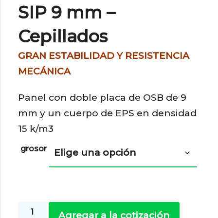
SIP 9 mm –
Cepillados
GRAN ESTABILIDAD Y RESISTENCIA
MECÁNICA
Panel con doble placa de OSB de 9
mm y un cuerpo de EPS en densidad
15 k/m3
grosor
Terciado
Agregar a la cotización